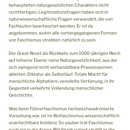
behaupteten naturgesetzlichen Charakters nicht
rechtfertigen. Legitimationsfragen haben sich in
naturwissenschaftliche Fragen verwandelt, die von
Fachleuten beantwortet werden. Er ist da
angekommen, wohin alle vorhergegangenen Formen
von Faschismus strebten: natürlich zu sein.
Der
Great Reset
als Rückkehr zum 1000-jährigen Reich
auf höherer Ebene: reine Naturgesetzlichkeit, aus der
sich zwingend nicht verhandelbare Praxismaximen
ableiten. Diktatur als Selbstlauf. Totale Macht für
menschliche Alphatiere, veredelte Vertierung, in ihr
Gegenteil verkehrte Vollendung menschlicher
Geschichte.
Was beim Führerfaschismus herbeischwadronierte
Vorsehung war, ist im Biofaschismus wissenschaftlich
unanfechtbare Inzidenz. So sauber trat Faschismus
noch nie in die Arena. Blitzblank poliert strahlt er die