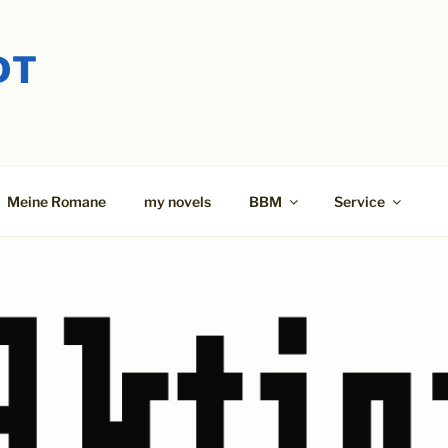
DT
Meine Romane
my novels
BBM
Service