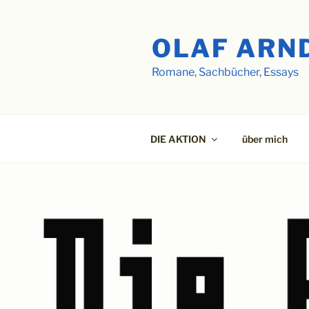
Zum
Inhalt
OLAF ARN
springen
Romane, Sachbücher, Essays
DIE AKTION
über mich