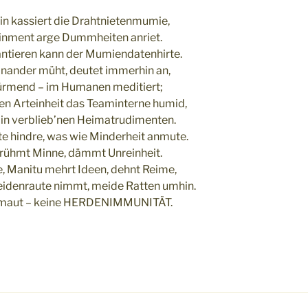
in kassiert die Drahtnietenmumie,
ainment arge Dummheiten anriet.
tieren kann der Mumiendatenhirte.
einander müht, deutet immerhin an,
türmend – im Humanen meditiert;
en Arteinheit das Teaminterne humid,
 in verblieb’nen Heimatrudimenten.
e hindre, was wie Minderheit anmute.
 rühmt Minne, dämmt Unreinheit.
, Manitu mehrt Ideen, dehnt Reime,
eidenraute nimmt, meide Ratten umhin.
nmaut – keine HERDENIMMUNITÄT.