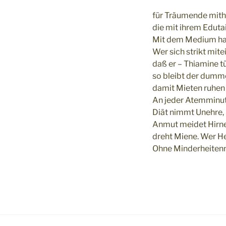
für Träumende mith
die mit ihrem Edut
Mit dem Medium han
Wer sich strikt mit
daß er – Thiamine 
so bleibt der dumm
damit Mieten ruhen
An jeder Atemminut
Diät nimmt Unehre,
Anmut meidet Hirne
dreht Miene. Wer H
Ohne Minderheite