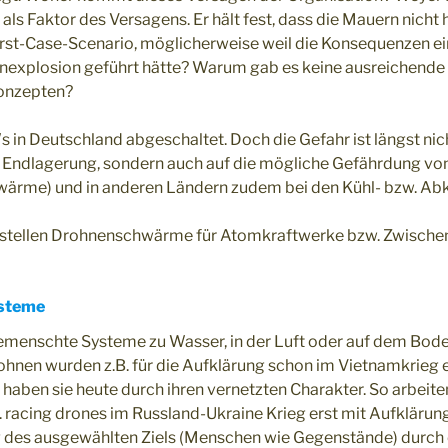
 als Faktor des Versagens. Er hält fest, dass die Mauern nich
rst-Case-Scenario, möglicherweise weil die Konsequenzen ei
enexplosion geführt hätte? Warum gab es keine ausreichend
onzepten?
 in Deutschland abgeschaltet. Doch die Gefahr ist längst nich
ie Endlagerung, sondern auch auf die mögliche Gefährdung v
ärme) und in anderen Ländern zudem bei den Kühl- bzw. Ab
tellen Drohnenschwärme für Atomkraftwerke bzw. Zwischen
steme
emenschte Systeme zu Wasser, in der Luft oder auf dem Bode
ohnen wurden z.B. für die Aufklärung schon im Vietnamkrieg e
haben sie heute durch ihren vernetzten Charakter. So arbeiten
 racing drones im Russland-Ukraine Krieg erst mit Aufklärun
ng des ausgewählten Ziels (Menschen wie Gegenstände) durch