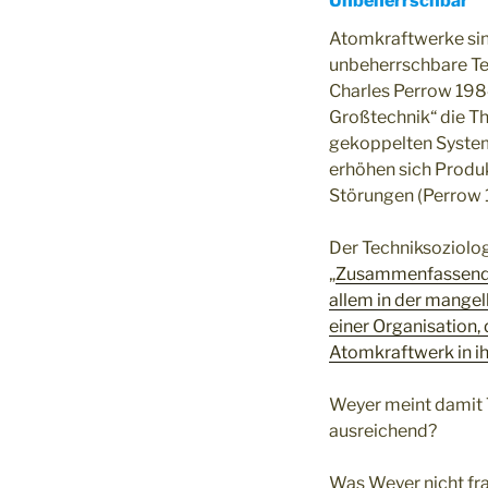
Unbeherrschbar
Atomkraftwerke sind
unbeherrschbare Te
Charles Perrow 198
Großtechnik“ die T
gekoppelten System
erhöhen sich Produk
Störungen (Perrow 1
Der Techniksoziolog
„
Zusammenfassend k
allem in der mangel
einer Organisation,
Atomkraftwerk in i
Weyer meint damit 
ausreichend?
Was Weyer nicht fr