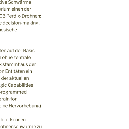
aptive Schwärme
rium einen der
103 Perdix-Drohnen:
e decision-making,
inesische
en auf der Basis
n ohne zentrale
ik stammt aus der
n Entitäten ein
n der aktuellen
gic Capabilities
re-programmed
brain for
meine Hervorhebung)
cht erkennen.
 Drohnenschwärme zu