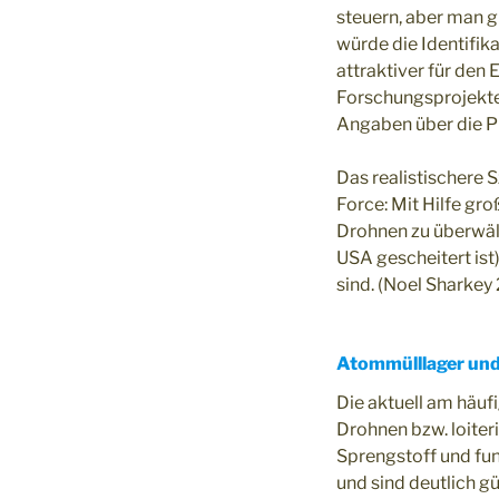
steuern, aber man g
würde die Identifi
attraktiver für den 
Forschungsprojekte
Angaben über die Pr
Das realistischere 
Force: Mit Hilfe g
Drohnen zu überwält
USA gescheitert ist
sind. (Noel Sharkey
Atommülllager und
Die aktuell am häuf
Drohnen bzw. loiter
Sprengstoff und fun
und sind deutlich gü