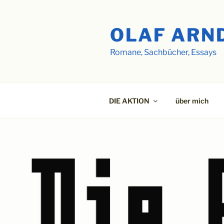
Zum
Inhalt
OLAF ARN
springen
Romane, Sachbücher, Essays
DIE AKTION
über mich