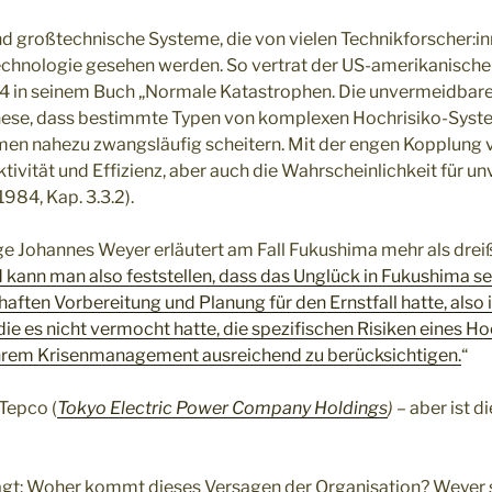
 großtechnische Systeme, die von vielen Technikforscher:in
chnologie gesehen werden. So vertrat der US-amerikanische
4 in seinem Buch „Normale Katastrophen. Die unvermeidbare
hese, dass bestimmte Typen von komplexen Hochrisiko-Syst
en nahezu zwangsläufig scheitern. Mit der engen Kopplung
tivität und Effizienz, aber auch die Wahrscheinlichkeit für 
984, Kap. 3.3.2).
e Johannes Weyer erläutert am Fall Fukushima mehr als dreiß
ann man also feststellen, dass das Unglück in Fukushima se
haften Vorbereitung und Planung für den Ernstfall hatte, also
 die es nicht vermocht hatte, die spezifischen Risiken eines 
hrem Krisenmanagement ausreichend zu berücksichtigen.
“
Tepco (
Tokyo Electric Power Company Holdings
)
– aber ist d
agt: Woher kommt dieses Versagen der Organisation? Weyer s