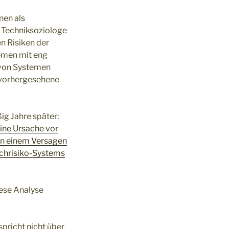
nen als
 Techniksoziologe
n Risiken der
emen mit eng
 von Systemen
unvorhergesehene
ig Jahre später:
ine Ursache vor
 in einem Versagen
Hochrisiko-Systems
iese Analyse
pricht nicht über