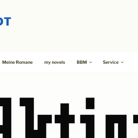
DT
Meine Romane
my novels
BBM
Service