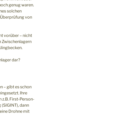
t hoch genug waren.
nes solchen
e Überprüfung von
t vorüber – nicht
on Zwischenlagern
klingbecken.
lager dar?
n – gibt es schon
ingesetzt. Ihre
 z.B. First-Person-
g (SIGINT), dann
 eine Drohne mit