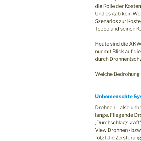
die Rolle der Kosten
Und es gab kein Wo
Szenarios zur Kost
Tepco und seinen K
Heute sind die AKWs
nur mit Blick auf d
durch Drohnen(schw
Welche Bedrohung s
Unbemenschte Sy
Drohnen – also unb
lange. Fliegende Dr
‚Durchschlagskraft‘ 
View Drohnen / bzw.
folgt die Zerstöru