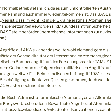
Normalbetrieb gefährlich, da es zum unkontrollierten Austr
mmen kann und auch immer wieder gekommen ist. Das BASE s
„
Neu ist, dass im Konflikt in der Ukraine erstmals Atomanlag
inandersetzungen geworden sind.“ (Bundesamt für Sicherheit
BASE stellt behördenübergreifende Informationen zur nuklea
ng.
)
 Angriffe auf AKWs – aber das wollte wohl niemand gern disk
ärte der Generaldirektor der Internationalen Atomenergieor
elischen Bombenangriff auf den Forschungsreaktor TAMUZ 1 (
dem Gedanken an die Folgen eines militärischen Angriffs auf 
agen weltweit“. … Beim israelischen Luftangriff 1981 ist e
n Beschädigung radioaktiver Quellen gekommen, doch war de
Z 1 Reaktor noch nicht im Betrieb.
f die Bush-Administration irakische Atomanlagen an. Alle ira
in Kriegsverbrechen, denn: Bewaffnete Angriffe auf Atomanla
n https://de.wikipedia.org/wiki/Genfer_Konventionen geächte