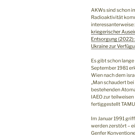
AKWs sind schon im 
Radioaktivität ko
interessanterweise: 
kriegerischer Ause
Entsorgung (2022): 
Ukraine zur Verfügu
Es gibt schon lange
September 1981 erkl
Wien nach dem isra
„Man schaudert bei 
bestehenden Atomanl
IAEO zur teilweise
fertiggestellt TAMU
Im Januar 1991 grif
werden zerstört – e
Genfer Konventione