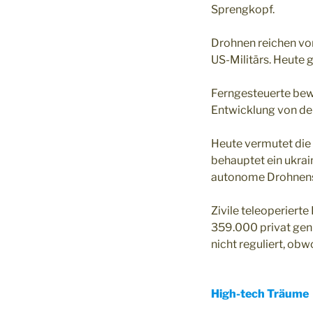
Sprengkopf.
Drohnen reichen von
US-Militärs. Heute 
Ferngesteuerte bewa
Entwicklung von de
Heute vermutet die
behauptet ein ukra
autonome Drohnens
Zivile teleoperiert
359.000 privat gen
nicht reguliert, ob
High-tech Träume