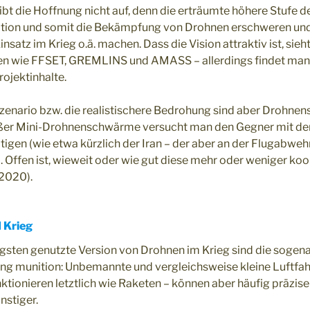
ibt die Hoffnung nicht auf, denn die erträumte höhere Stufe 
kation und somit die Bekämpfung von Drohnen erschweren und
Einsatz im Krieg o.ä. machen. Dass die Vision attraktiv ist, s
n wie FFSET, GREMLINS und AMASS – allerdings findet man 
ojektinhalte.
Szenario bzw. die realistischere Bedrohung sind aber Drohne
roßer Mini-Drohnenschwärme versucht man den Gegner mit de
igen (wie etwa kürzlich der Iran – der aber an der Flugabwehr 
). Offen ist, wieweit oder wie gut diese mehr oder weniger ko
 2020).
 Krieg
igsten genutzte Version von Drohnen im Krieg sind die soge
ing munition: Unbemannte und vergleichsweise kleine Luftfa
ktionieren letztlich wie Raketen – können aber häufig präzis
nstiger.