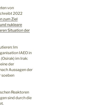
eten von
chreibt 2022
en zum Ziel
 und nukleare
ren Situation der
utieren: Im
ganisation IAEO in
Osirak) im Irak:
eine der
s nach Aussagen der
r soeben
kischen Reaktoren
gen sind durch die
t.