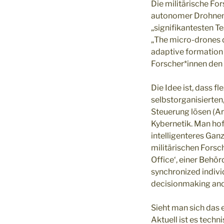
Die militärische Fo
autonomer Drohnen.
„signifikantesten 
„The micro-drones 
adaptive formation 
Forscher*innen den 
Die Idee ist, dass 
selbstorganisierten
Steuerung lösen (Ar
Kybernetik. Man hof
intelligenteres Ganz
militärischen Forsch
Office‘, einer Behö
synchronized individ
decisionmaking and
Sieht man sich das 
Aktuell ist es tec