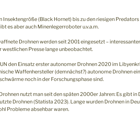
 Insektengröße (Black Hornet) bis zu den riesigen Predators
gibt es aber auch Minenlegerroboter u.v.a.m.
ffnete Drohnen werden seit 2001 eingesetzt – interessanter
r westlichen Presse lange unbeobachtet.
 UN den Einsatz erster autonomer Drohnen 2020 im Libyenkri
inische Waffenhersteller (demnächst?) autonome Drohnen ei
chwärme noch in der Forschungsphase sind.
e Drohnen nutzt man seit den späten 2000er Jahren: Es gibt in
utzte Drohnen (Statista 2023). Lange wurden Drohnen in De
wohl Probleme absehbar waren.