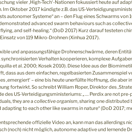
rschung vieler ‚High-Tech‘-Nationen fokussiert heute auf ad
 Im Oktober 2017 kündigte z.B. das US-Verteidigungsministe
Tests autonomer Systeme“ an – den Flug eines Schwarms von 
demonstrated advanced swarm behaviours such as collectiv
flying, and self-healing.“ (DoD 2017) Kurz darauf testeten ch
Einsatz von 119 Mikro-Drohnen (Xinhua 2017).
flexible und anpassungsfähige Drohnenschwärme, deren Entität
, synchronisierten Verhalten kooperieren, komplexe Aufgabe
quilla et al. 2000; Kosek 2010). Diese Idee aus der Biomimet
ft, dass aus dem einfachen, regelbasierten Zusammenspiel vo
es ‚emergiert‘ – eine bis heute unerfüllte Hoffnung, die aber i
ung fortwirkt. So schreibt William Roper, Direktor des ‚Strate
rde des US-Verteidigungsministeriums: „ … Perdix are not p
uals, they are a
collective organism
, sharing one distributed 
 adapting to each other like swarms in nature“ (DoD 2017; 
entsprechende offizielle Video an, kann man das allerdings ni
hnisch (noch) nicht möglich, autonome adaptive und lernende