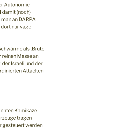
der Autonomie
 damit (noch)
ieht man an DARPA
dort nur vage
nschwärme als ‚Brute
r reinen Masse an
der Israeli und der
ordinierten Attacken
nannten Kamikaze-
hrzeuge tragen
er gesteuert werden