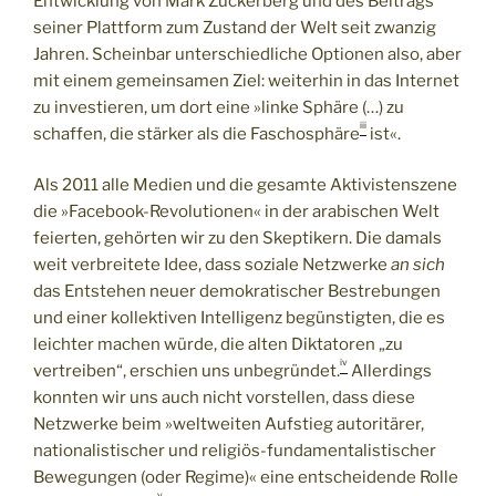
Entwicklung von Mark Zuckerberg und des Beitrags
seiner Plattform zum Zustand der Welt seit zwanzig
Jahren. Scheinbar unterschiedliche Optionen also, aber
mit einem gemeinsamen Ziel: weiterhin in das Internet
zu investieren, um dort eine »linke Sphäre (…) zu
iii
schaffen, die stärker als die Faschosphäre
ist«.
Als 2011 alle Medien und die gesamte Aktivistenszene
die »Facebook-Revolutionen« in der arabischen Welt
feierten, gehörten wir zu den Skeptikern. Die damals
weit verbreitete Idee, dass soziale Netzwerke
an sich
das Entstehen neuer demokratischer Bestrebungen
und einer kollektiven Intelligenz begünstigten, die es
leichter machen würde, die alten Diktatoren „zu
iv
vertreiben“, erschien uns unbegründet.
Allerdings
konnten wir uns auch nicht vorstellen, dass diese
Netzwerke beim »weltweiten Aufstieg autoritärer,
nationalistischer und religiös-fundamentalistischer
Bewegungen (oder Regime)« eine entscheidende Rolle
v