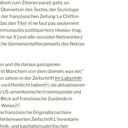
lzeit zum Zitieren parat) geht, so
 Übersetzer des Textes, der Soziologe
in der französischen Zeitung Le Chiffon
das den Titel »Il ne faut pas seulement
mmunautés politique hors réseau« trug,
t nur X [und alle »sozialen Netzwerke«]
sche Gemeinschaften jenseits des Netzes
sen und die daraus gezogenen
it Manchem von dem überein, was wir,“
en Jahren in der Zeitschrift
Im Labyrinth
 veröffentlicht haben; sie aktualisieren
te US-amerikanische Irrsinnsspirale und
 Blick auf französische Zustände in
r Weise.
die französische Originalbroschüre
fehlenswerten Zeitschrift
L’Inventaire
hnik- und kapitalismuskritischen