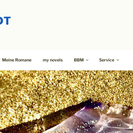
DT
Meine Romane
my novels
BBM
Service