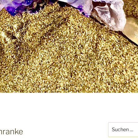
Suche
hranke
nach: