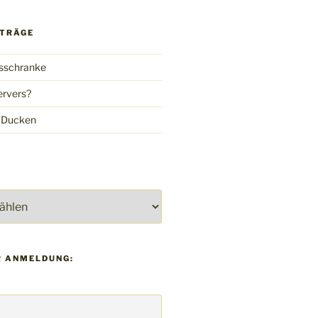
ITRÄGE
gsschranke
ervers?
 Ducken
 ANMELDUNG: