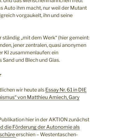
l. Und das Menschenmännchen freut
das Auto ihm macht, nur weil der Mutant
eich vorgaukelt, ihn und seine
er ständig „mit dem Werk“ (hier gemeint:
nden, jener zentralen, quasi anonymen
der KI zusammenlaufen: ein
s Sand und Blech und Glas.
r
lichen wir heute als
Essay Nr. 61 in DIE
ismus“ von Matthieu Amiech, Gary
 Publikation hier in der AKTION zunächst
nd die Förderung der Autonomie als
oschüre
erschien – Westentaschen-