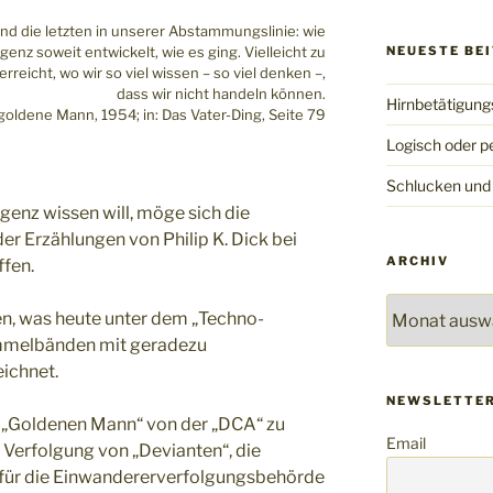
sind die letzten in unserer Abstammungslinie: wie
igenz soweit entwickelt, wie es ging. Vielleicht zu
NEUESTE BE
rreicht, wo wir so viel wissen – so viel denken –,
dass wir nicht handeln können.
Hirnbetätigun
r goldene Mann, 1954; in: Das Vater-Ding, Seite 79
Logisch oder p
Schlucken und
igenz wissen will, möge sich die
 Erzählungen von Philip K. Dick bei
ARCHIV
fen.
Archiv
en, was heute unter dem „Techno-
ammelbänden mit geradezu
ichnet.
NEWSLETTER
im „Goldenen Mann“ von der „DCA“ zu
Email
r Verfolgung von „Devianten“, die
 für die Einwandererverfolgungsbehörde