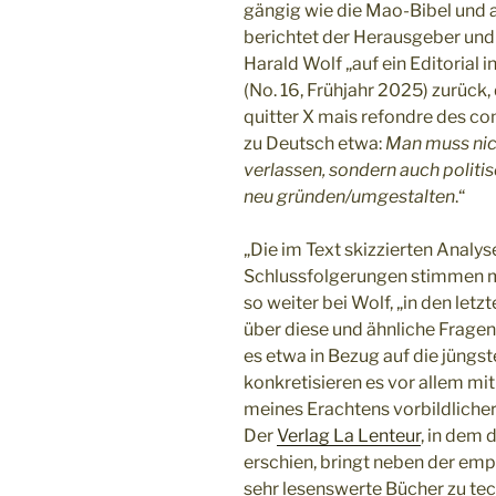
gängig wie die Mao-Bibel und al
berichtet der Herausgeber und
Harald Wolf „auf ein Editorial 
(No. 16, Frühjahr 2025) zurück, 
quitter X mais refondre des co
zu Deutsch etwa:
Man muss nich
verlassen, sondern auch politi
neu gründen/umgestalten
.“
„Die im Text skizzierten Analy
Schlussfolgerungen stimmen m
so weiter bei Wolf, „in den letzt
über diese und ähnliche Fragen
es etwa in Bezug auf die jüngs
konkretisieren es vor allem mit
meines Erachtens vorbildliche
Der
Verlag La Lenteur
, in dem 
erschien, bringt neben der emp
sehr lesenswerte Bücher zu tec