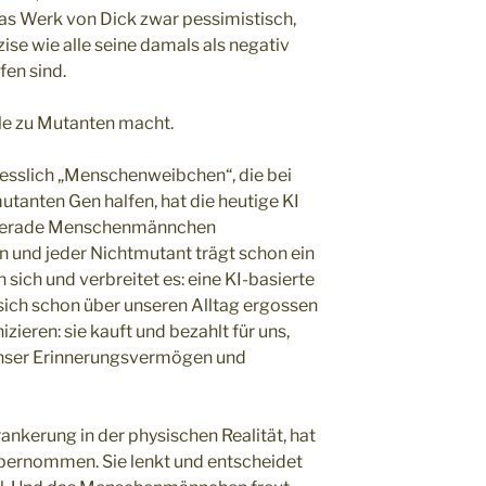
 das Werk von Dick zwar pessimistisch,
zise wie alle seine damals als negativ
fen sind.
alle zu Mutanten macht.
iesslich „Menschenweibchen“, die bei
tanten Gen halfen, hat die heutige KI
d gerade Menschenmännchen
n und jeder Nichtmutant trägt schon ein
sich und verbreitet es: eine KI-basierte
sich schon über unseren Alltag ergossen
ieren: sie kauft und bezahlt für uns,
unser Erinnerungsvermögen und
ankerung in der physischen Realität, hat
bernommen. Sie lenkt und entscheidet