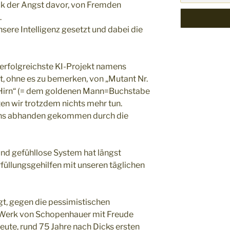
uck der Angst davor, von Fremden
.
unsere Intelligenz gesetzt und dabei die
 erfolgreichste KI-Projekt namens
t, ohne es zu bemerken, von „Mutant Nr.
e Hirn“ (= dem goldenen Mann=Buchstabe
ten wir trotzdem nichts mehr tun.
t uns abhanden gekommen durch die
und gefühllose System hat längst
füllungsgehilfen mit unseren täglichen
gt, gegen die pessimistischen
s Werk von Schopenhauer mit Freude
te, rund 75 Jahre nach Dicks ersten