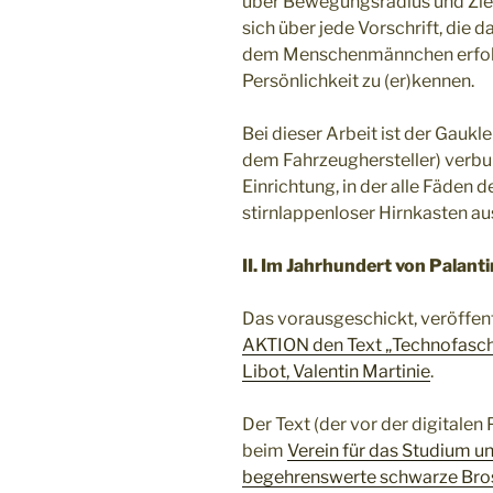
über Bewegungsradius und Zie
sich über jede Vorschrift, die 
dem Menschenmännchen erfolgr
Persönlichkeit zu (er)kennen.
Bei dieser Arbeit ist der Gaukl
dem Fahrzeughersteller) verbu
Einrichtung, in der alle Fäden 
stirnlappenloser Hirnkasten au
II. Im Jahrhundert von Palanti
Das vorausgeschickt, veröffent
AKTION den Text „Technofasch
Libot, Valentin Martinie
.
Der Text (der vor der digitalen
beim
Verein für das Studium u
begehrenswerte schwarze Br