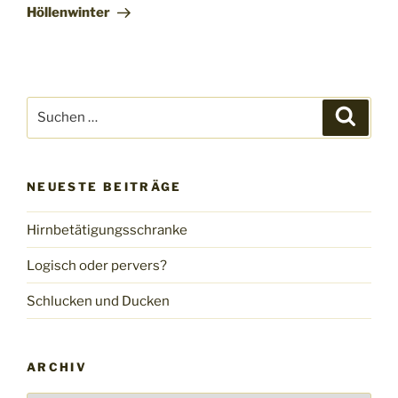
Beitrag
Höllenwinter
Suche
Suche
nach:
NEUESTE BEITRÄGE
Hirnbetätigungsschranke
Logisch oder pervers?
Schlucken und Ducken
ARCHIV