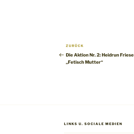
Beitragsnavigation
Vorheriger
ZURÜCK
Beitrag
Die Aktion Nr. 2: Heidrun Friese
„Fetisch Mutter“
LINKS U. SOCIALE MEDIEN