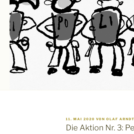
VERÖFFENTLICHT
11. MAI 2020
VON
OLAF ARND
AM
Die Aktion Nr. 3: 