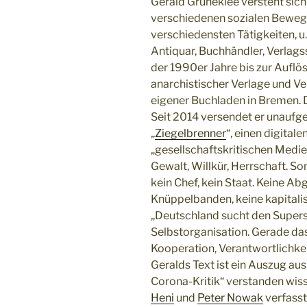
Gerald Grüneklee versteht sich
verschiedenen sozialen Bewegu
verschiedensten Tätigkeiten, u.
Antiquar, Buchhändler, Verlagss
der 1990er Jahre bis zur Aufl
anarchistischer Verlage und Ve
eigener Buchladen in Bremen. 
Seit 2014 versendet er unaufg
„
Ziegelbrenner
“, einen digital
„gesellschaftskritischen Medien
Gewalt, Willkür, Herrschaft. So
kein Chef, kein Staat. Keine Ab
Knüppelbanden, keine kapitalis
„Deutschland sucht den Supers
Selbstorganisation. Gerade das
Kooperation, Verantwortlichkei
Geralds Text ist ein Auszug aus
Corona-Kritik“ verstanden wis
Heni
und
Peter Nowak
verfasst