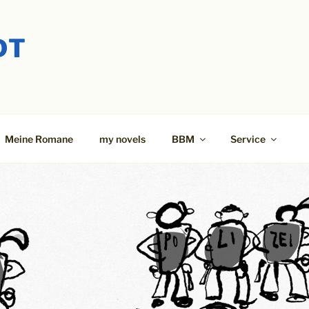
DT
Meine Romane
my novels
BBM
Service