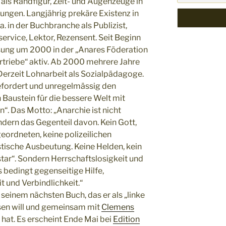
 als Randfigur, Zeit- und Augenzeuge in
ngen. Langjährig prekäre Existenz in
a. in der Buchbranche als Publizist,
ervice, Lektor, Rezensent. Seit Beginn
ösung um 2000 in der „Anares Föderation
rtriebe“ aktiv. Ab 2000 mehrere Jahre
Derzeit Lohnarbeit als Sozialpädagoge.
efordert und unregelmässig den
en Baustein für die bessere Welt mit
“. Das Motto: „Anarchie ist nicht
ndern das Gegenteil davon. Kein Gott,
geordneten, keine polizeilichen
tische Ausbeutung. Keine Helden, kein
tar“. Sondern Herrschaftslosigkeit und
 bedingt gegenseitige Hilfe,
t und Verbindlichkeit.“
 seinem nächsten Buch, das er als „linke
sen will und gemeinsam mit
Clemens
 hat. Es erscheint Ende Mai bei
Edition