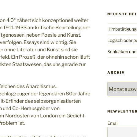
NEUESTE BE
on 4.0“
nähert sich konzeptionell weiter
 1911-1933 an: kritische Beurteilung der
Hirnbetätigun
eitgenossen, neben Poesie und Kunst.
Logisch oder p
erfolgen. Essays sind wichtig. Sie
r ohne Literatur und Kunst sind sie
Schlucken und
feld. Ein Prozeß, der ohnehin schon läuft
nkten Staatswesen, das uns gerade zur
ARCHIV
Archiv
 Zeichen des Anarchismus.
 Schlagzeuger der legendären 80er Jahre
Mit-Erfinder des selbsorganisatierten
ph und Co-Herausgeber von
NEWSLETTER
dem Nordosten von London ein Gedicht
Problem ist.
Email