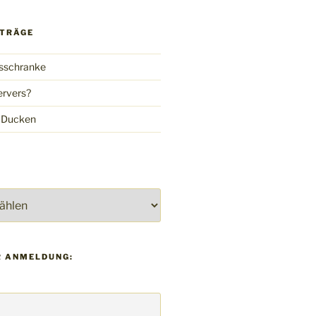
ITRÄGE
gsschranke
ervers?
 Ducken
 ANMELDUNG: