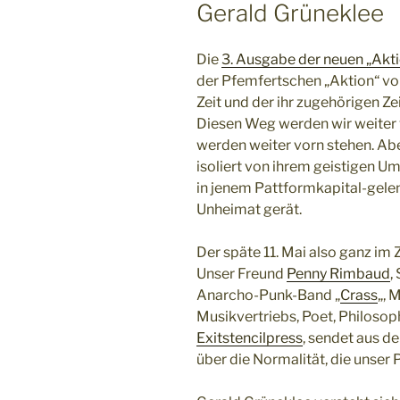
Gerald Grüneklee
Die
3. Ausgabe der neuen „Akti
der Pfemfertschen „Aktion“ von
Zeit und der ihr zugehörigen Z
Diesen Weg werden wir weiter v
werden weiter vorn stehen. Abe
isoliert von ihrem geistigen Um
in jenem Pattformkapital-gele
Unheimat gerät.
Der späte 11. Mai also ganz im
Unser Freund
Penny Rimbaud
,
Anarcho-Punk-Band „
Crass
„, 
Musikvertriebs, Poet, Philoso
Exitstencilpress
, sendet aus 
über die Normalität, die unser 