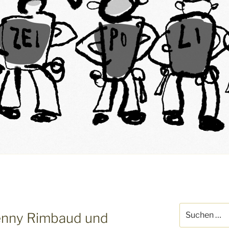
T
Suche
Penny Rimbaud und
nach: