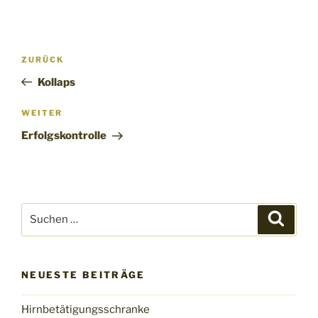
Beitragsnavigation
Vorheriger
ZURÜCK
Beitrag
Kollaps
Nächster
WEITER
Beitrag
Erfolgskontrolle
Suche
Suche
nach:
NEUESTE BEITRÄGE
Hirnbetätigungsschranke