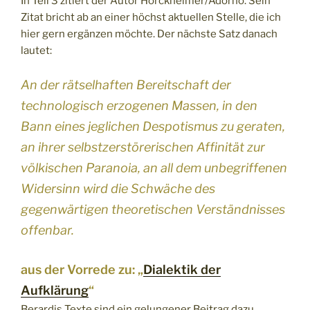
In Teil 3 zitiert der Autor Horckheimer/Adorno. Sein
Zitat bricht ab an einer höchst aktuellen Stelle, die ich
hier gern ergänzen möchte. Der nächste Satz danach
lautet:
An der rätselhaften Bereitschaft der
technologisch erzogenen Massen, in den
Bann eines jeglichen Despotismus zu geraten,
an ihrer selbstzerstörerischen Affinität zur
völkischen Paranoia, an all dem unbegriffenen
Widersinn wird die Schwäche des
gegenwärtigen theoretischen Verständnisses
offenbar.
aus der Vorrede zu: „
Dialektik der
Aufklärung
“
Berardis Texte sind ein gelungener Beitrag dazu,