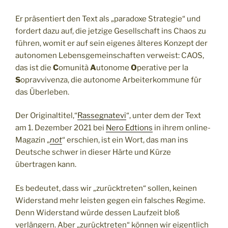
Er präsentiert den Text als „paradoxe Strategie“ und
fordert dazu auf, die jetzige Gesellschaft ins Chaos zu
führen, womit er auf sein eigenes älteres Konzept der
autonomen Lebensgemeinschaften verweist: CAOS,
das ist die
C
omunità
A
utonome
O
perative per la
S
opravvivenza, die autonome Arbeiterkommune für
das Überleben.
Der Originaltitel,“
Rassegnatevi
“, unter dem der Text
am 1. Dezember 2021 bei
Nero Edtions
in ihrem online-
Magazin „
not
“ erschien, ist ein Wort, das man ins
Deutsche schwer in dieser Härte und Kürze
übertragen kann.
Es bedeutet, dass wir „zurücktreten“ sollen, keinen
Widerstand mehr leisten gegen ein falsches Regime.
Denn Widerstand würde dessen Laufzeit bloß
verlängern. Aber „zurücktreten“ können wir eigentlich