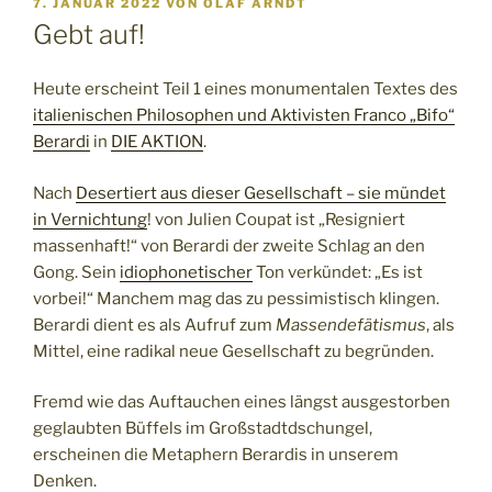
VERÖFFENTLICHT
7. JANUAR 2022
VON
OLAF ARNDT
AM
Gebt auf!
Heute erscheint Teil 1 eines monumentalen Textes des
italienischen Philosophen und Aktivisten
Franco „Bifo“
Berardi
in
DIE AKTION
.
Nach
Desertiert aus dieser Gesellschaft – sie mündet
in Vernichtung
! von Julien Coupat ist „Resigniert
massenhaft!“ von Berardi der zweite Schlag an den
Gong. Sein
idiophonetischer
Ton verkündet: „Es ist
vorbei!“ Manchem mag das zu pessimistisch klingen.
Berardi dient es als Aufruf zum
Massendefätismus
, als
Mittel, eine radikal neue Gesellschaft zu begründen.
Fremd wie das Auftauchen eines längst ausgestorben
geglaubten Büffels im Großstadtdschungel,
erscheinen die Metaphern Berardis in unserem
Denken.